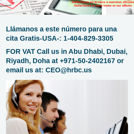
DollarTaxes en tu casa o nuestras oficina
DollarTaxes in your home or our offices
Llámanos a este número para una
cita Gratis-USA-: 1-404-829-3305
FOR VAT Call us in Abu Dhabi, Dubai,
Riyadh, Doha at +971-50-2402167 or
email us at: CEO@hrbc.us